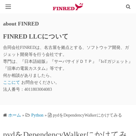
HOME
about FINRED
FINRED LLCについて
TYPOGRAPHY
合同会社FINREDは、名古屋を拠点とする、ソフトウヶア開発、ガ
IoT@WEB
ジェット開発等を行う会社です。
専門は、『日本語組版』『サーバサイドＤＴＰ』『IoTガジェット』
LINE_QR
『旧車の電装カスタム』等です。
何か相談がありましたら、
ここにて
お問合せください。
法人番号：4011803004083
ホーム
»
Python
»
pydをDependencyWalkerにかけてみる
pydをDependencyWalkerにかけてみ