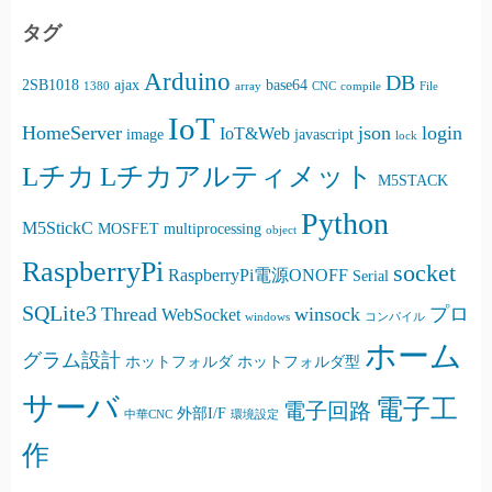
タグ
Arduino
DB
2SB1018
ajax
base64
1380
array
CNC
compile
File
IoT
HomeServer
json
login
IoT&Web
image
javascript
lock
Lチカ
Lチカアルティメット
M5STACK
Python
M5StickC
MOSFET
multiprocessing
object
RaspberryPi
socket
RaspberryPi電源ONOFF
Serial
SQLite3
Thread
winsock
プロ
WebSocket
windows
コンパイル
ホーム
グラム設計
ホットフォルダ
ホットフォルダ型
サーバ
電子工
電子回路
外部I/F
中華CNC
環境設定
作