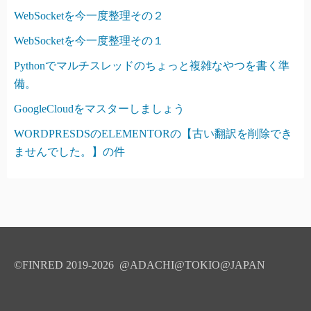
WebSocketを今一度整理その２
WebSocketを今一度整理その１
Pythonでマルチスレッドのちょっと複雑なやつを書く準
備。
GoogleCloudをマスターしましょう
WORDPRESDSのELEMENTORの【古い翻訳を削除でき
ませんでした。】の件
©FINRED 2019-2026 @ADACHI@TOKIO@JAPAN