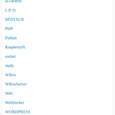
IoT&Web
Lチカ
M5STACK
PHP
Python
RaspberryPi
socket
study
WBox
WBoxServer
Web
WebSocket
WORDPRESS