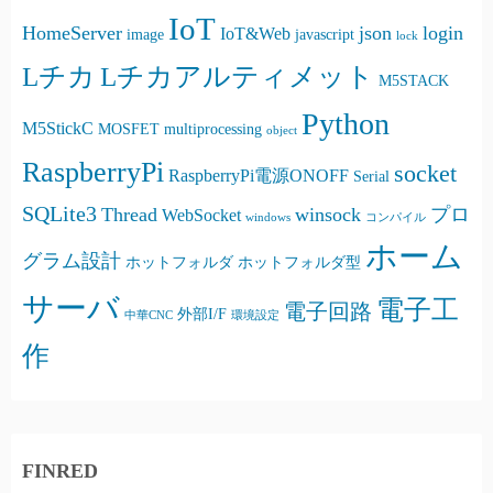
IoT
HomeServer
json
login
IoT&Web
image
javascript
lock
Lチカ
Lチカアルティメット
M5STACK
Python
M5StickC
MOSFET
multiprocessing
object
RaspberryPi
socket
RaspberryPi電源ONOFF
Serial
SQLite3
Thread
winsock
プロ
WebSocket
windows
コンパイル
ホーム
グラム設計
ホットフォルダ
ホットフォルダ型
サーバ
電子工
電子回路
外部I/F
中華CNC
環境設定
作
FINRED