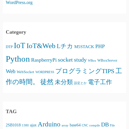
WordPress.org
Category
IoT
IoT&Web
Lチカ
PHP
M5STACK
DTP
Python
socket
study
RaspberryPi
WBoxServer
WBox
プログラミングTIPS
工
Web
WebSocket
WORDPRESS
徒然
作の時間。
未分類
電子工作
設定とか
TAG
Arduino
DB
2SB1018
ajax
base64
1380
array
CNC
compile
File