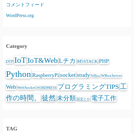
コメントフィード
WordPress.org
Category
IoT
IoT&Web
Lチカ
PHP
M5STACK
DTP
Python
socket
study
RaspberryPi
WBoxServer
WBox
プログラミングTIPS
工
Web
WebSocket
WORDPRESS
徒然
作の時間。
未分類
電子工作
設定とか
TAG