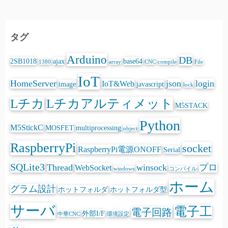
タグ
Arduino
DB
2SB1018
ajax
base64
1380
array
CNC
compile
File
IoT
HomeServer
json
login
IoT&Web
image
javascript
lock
Lチカ
Lチカアルティメット
M5STACK
Python
M5StickC
MOSFET
multiprocessing
object
RaspberryPi
socket
RaspberryPi電源ONOFF
Serial
SQLite3
Thread
winsock
プロ
WebSocket
windows
コンパイル
ホーム
グラム設計
ホットフォルダ
ホットフォルダ型
サーバ
電子工
電子回路
外部I/F
中華CNC
環境設定