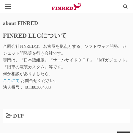
HOME
about FINRED
FINRED LLCについて
TYPOGRAPHY
合同会社FINREDは、名古屋を拠点とする、ソフトウヶア開発、ガ
IoT@WEB
ジェット開発等を行う会社です。
専門は、『日本語組版』『サーバサイドＤＴＰ』『IoTガジェット』
LINE_QR
『旧車の電装カスタム』等です。
何か相談がありましたら、
ここにて
お問合せください。
法人番号：4011803004083
DTP