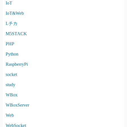
IoT
IoT&Web
Lチカ
M5STACK
PHP
Python
RaspberryPi
socket
study
WBox
WBoxServer
Web
WebSocket