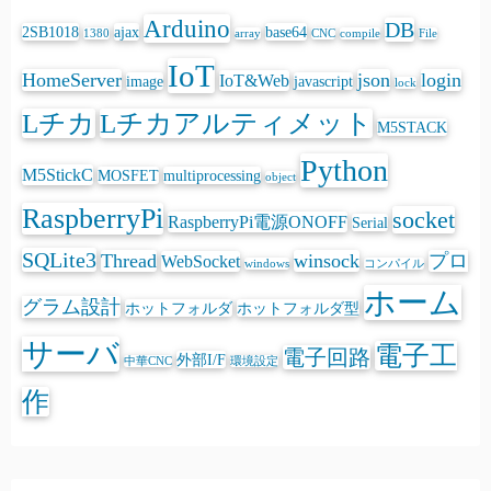
Arduino
DB
2SB1018
ajax
base64
1380
array
CNC
compile
File
IoT
HomeServer
json
login
IoT&Web
image
javascript
lock
Lチカ
Lチカアルティメット
M5STACK
Python
M5StickC
MOSFET
multiprocessing
object
RaspberryPi
socket
RaspberryPi電源ONOFF
Serial
SQLite3
Thread
winsock
プロ
WebSocket
windows
コンパイル
ホーム
グラム設計
ホットフォルダ
ホットフォルダ型
サーバ
電子工
電子回路
外部I/F
中華CNC
環境設定
作