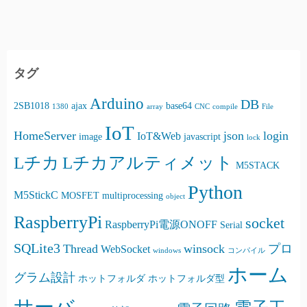
タグ
Arduino
DB
2SB1018
ajax
base64
1380
array
CNC
compile
File
IoT
HomeServer
json
login
IoT&Web
image
javascript
lock
Lチカ
Lチカアルティメット
M5STACK
Python
M5StickC
MOSFET
multiprocessing
object
RaspberryPi
socket
RaspberryPi電源ONOFF
Serial
SQLite3
Thread
winsock
プロ
WebSocket
windows
コンパイル
ホーム
グラム設計
ホットフォルダ
ホットフォルダ型