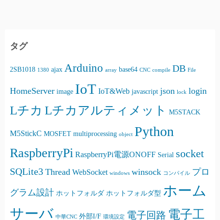
タグ
Arduino
DB
2SB1018
ajax
base64
1380
array
CNC
compile
File
IoT
HomeServer
json
login
IoT&Web
image
javascript
lock
Lチカ
Lチカアルティメット
M5STACK
Python
M5StickC
MOSFET
multiprocessing
object
RaspberryPi
socket
RaspberryPi電源ONOFF
Serial
SQLite3
Thread
winsock
プロ
WebSocket
windows
コンパイル
ホーム
グラム設計
ホットフォルダ
ホットフォルダ型
サーバ
電子工
電子回路
外部I/F
中華CNC
環境設定