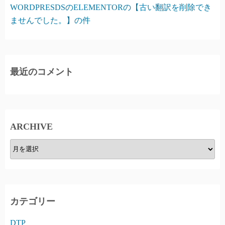
WORDPRESDSのELEMENTORの【古い翻訳を削除でき
ませんでした。】の件
最近のコメント
ARCHIVE
A
R
C
H
I
カテゴリー
V
DTP
E