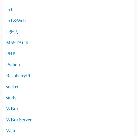
IoT
IoT&Web
Lチカ
M5STACK
PHP
Python
RaspberryPi
socket
study
WBox
WBoxServer
Web