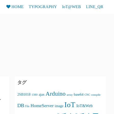
HOME
TYPOGRAPHY
IoT@WEB
LINE_QR
タグ
Arduino
2SB1018
ajax
base64
1380
array
CNC
compile
何
IoT
DB
HomeServer
IoT&Web
image
File