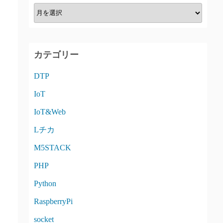
A
R
C
H
カテゴリー
I
V
DTP
E
IoT
IoT&Web
Lチカ
M5STACK
PHP
Python
RaspberryPi
socket