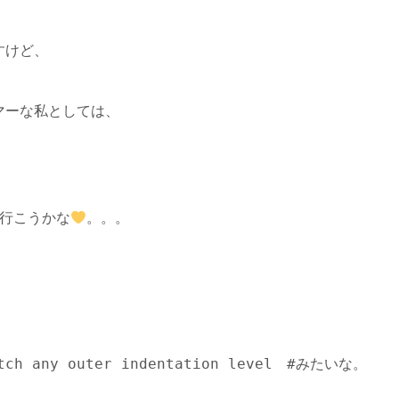
すけど、
マーな私としては、
で行こうかな
。。。
match any outer indentation level　#みたいな。