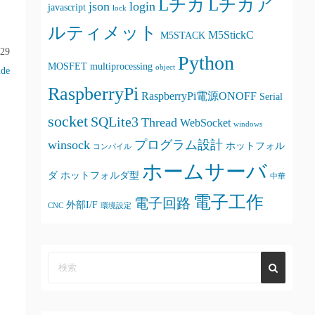
Lチカ
Lチカア
json
login
javascript
lock
ルティメット
M5StickC
M5STACK
29
Python
MOSFET
multiprocessing
object
ide
RaspberryPi
RaspberryPi電源ONOFF
Serial
socket
SQLite3
Thread
WebSocket
windows
winsock
プログラム設計
ホットフォル
コンパイル
ホームサーバ
ダ
ホットフォルダ型
中華
電子工作
電子回路
外部I/F
CNC
環境設定