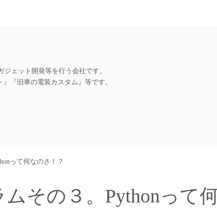
、ガジェット開発等を行う会社です。
ット』『旧車の電装カスタム』等です。
honって何なのさ！？
その３。Pythonって