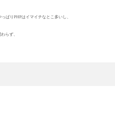
っぱりPHPはイマイチなとこ多いし、
関わらず、
。