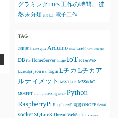
徒
グラミングTIPS
工作の時間。
然
未分類
電子工作
設定とか
TAG
Arduino
2SB1018
ajax
base64
1380
array
CNC
compile
IoT
DB
HomeServer
IoT&Web
image
File
Lチカ
Lチカア
json
login
javascript
lock
ルティメット
M5StickC
M5STACK
Python
MOSFET
multiprocessing
object
RaspberryPi
RaspberryPi電源ONOFF
Serial
socket
SQLite3
Thread
WebSocket
windows