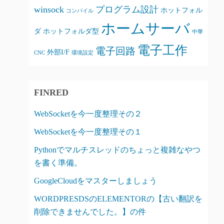
winsock
プログラム設計
ホットフォル
コンパイル
ホームサーバ
ダ
ホットフォルダ型
中華
電子工作
電子回路
外部I/F
CNC
環境設定
FINRED
WebSocketを今一度整理その２
WebSocketを今一度整理その１
Pythonでマルチスレッドのちょっと複雑なやつ
を書く準備。
GoogleCloudをマスターしましょう
WORDPRESDSのELEMENTORの【古い翻訳を
削除できませんでした。】の件