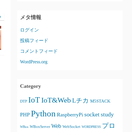
メタ情報
ログイン
投稿フィード
コメントフィード
WordPress.org
Category
IoT
IoT&Web
Lチカ
M5STACK
DTP
Python
socket
study
PHP
RaspberryPi
プロ
Web
WBoxServer
WebSocket
WBox
WORDPRESS