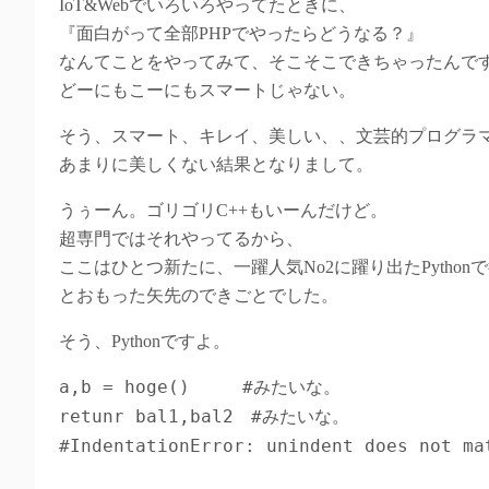
IoT&Webでいろいろやってたときに、
『面白がって全部PHPでやったらどうなる？』
なんてことをやってみて、そこそこできちゃったんで
どーにもこーにもスマートじゃない。
そう、スマート、キレイ、美しい、、文芸的プログラ
あまりに美しくない結果となりまして。
うぅーん。ゴリゴリC++もいーんだけど。
超専門ではそれやってるから、
ここはひとつ新たに、一躍人気No2に躍り出たPython
とおもった矢先のできごとでした。
そう、Pythonですよ。
a,b = hoge()　　　#みたいな。

retunr bal1,bal2　#みたいな。

#IndentationError: unindent does not 