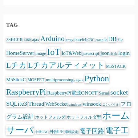
TAG
Arduino
DB
2SB1018
ajax
base64
1380
array
CNC
compile
File
IoT
HomeServer
json
login
IoT&Web
image
javascript
lock
Lチカ
Lチカアルティメット
M5STACK
Python
M5StickC
MOSFET
multiprocessing
object
RaspberryPi
socket
RaspberryPi電源ONOFF
Serial
SQLite3
Thread
winsock
プロ
WebSocket
windows
コンパイル
ホーム
グラム設計
ホットフォルダ
ホットフォルダ型
サーバ
電子工
電子回路
外部I/F
中華CNC
環境設定