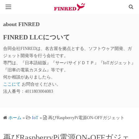
HOME
about FINRED
FINRED LLCについて
TYPOGRAPHY
合同会社FINREDは、名古屋を拠点とする、ソフトウヶア開発、ガ
IoT@WEB
ジェット開発等を行う会社です。
専門は、『日本語組版』『サーバサイドＤＴＰ』『IoTガジェット』
LINE_QR
『旧車の電装カスタム』等です。
何か相談がありましたら、
ここにて
お問合せください。
法人番号：4011803004083
ホーム
»
IoT
»
再びRaspberryPi電源ON-OFFガジェット
再びRaspberryPi電源ON-OFFガジェ