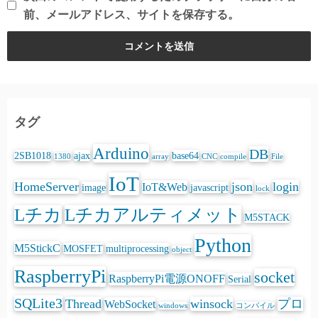
前、メールアドレス、サイトを保存する。
タグ
Arduino
DB
2SB1018
ajax
base64
1380
array
CNC
compile
File
IoT
HomeServer
json
login
IoT&Web
image
javascript
lock
Lチカ
Lチカアルティメット
M5STACK
Python
M5StickC
MOSFET
multiprocessing
object
RaspberryPi
socket
RaspberryPi電源ONOFF
Serial
SQLite3
Thread
winsock
プロ
WebSocket
windows
コンパイル