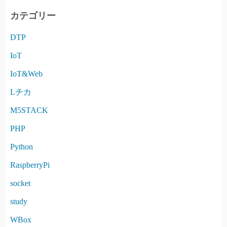
I
カテゴリー
V
DTP
E
IoT
IoT&Web
Lチカ
M5STACK
PHP
Python
RaspberryPi
socket
study
WBox