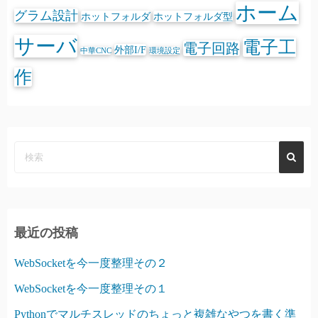
ホーム
グラム設計
ホットフォルダ
ホットフォルダ型
サーバ
電子工
電子回路
外部I/F
中華CNC
環境設定
作
最近の投稿
WebSocketを今一度整理その２
WebSocketを今一度整理その１
Pythonでマルチスレッドのちょっと複雑なやつを書く準