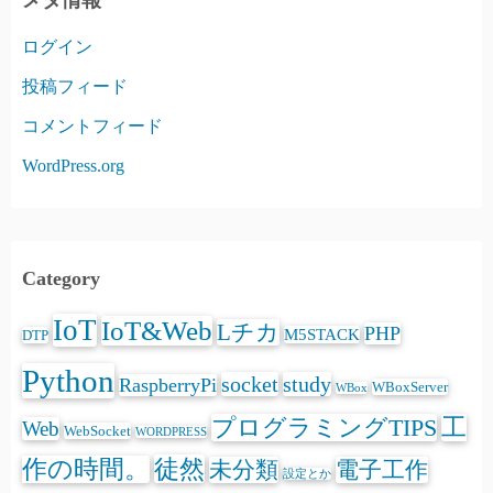
ログイン
投稿フィード
コメントフィード
WordPress.org
Category
IoT
IoT&Web
Lチカ
PHP
M5STACK
DTP
Python
socket
study
RaspberryPi
WBoxServer
WBox
プログラミングTIPS
工
Web
WebSocket
WORDPRESS
徒然
作の時間。
未分類
電子工作
設定とか