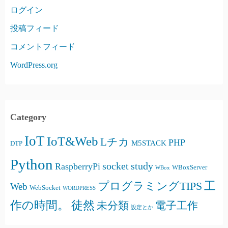
ログイン
投稿フィード
コメントフィード
WordPress.org
Category
IoT
IoT&Web
Lチカ
PHP
M5STACK
DTP
Python
socket
study
RaspberryPi
WBoxServer
WBox
プログラミングTIPS
工
Web
WebSocket
WORDPRESS
徒然
作の時間。
未分類
電子工作
設定とか