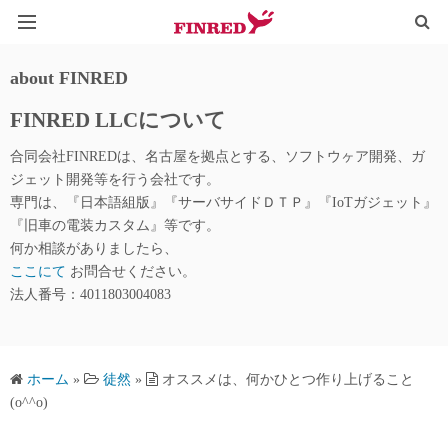
HOME
about FINRED
FINRED LLCについて
TYPOGRAPHY
合同会社FINREDは、名古屋を拠点とする、ソフトウヶア開発、ガ
IoT@WEB
ジェット開発等を行う会社です。
専門は、『日本語組版』『サーバサイドＤＴＰ』『IoTガジェット』
LINE_QR
『旧車の電装カスタム』等です。
何か相談がありましたら、
ここにて
お問合せください。
法人番号：4011803004083
ホーム
»
徒然
»
オススメは、何かひとつ作り上げること
(o^^o)