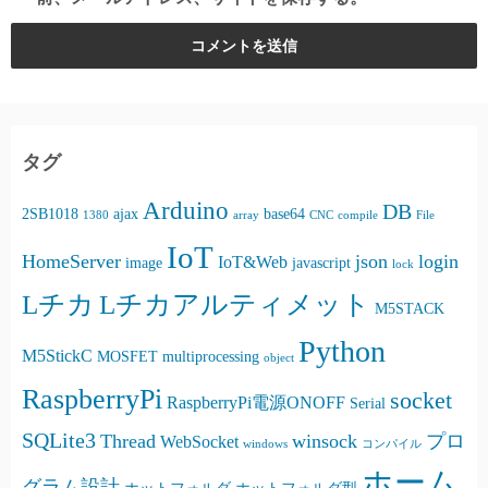
タグ
Arduino
DB
2SB1018
ajax
base64
1380
array
CNC
compile
File
IoT
HomeServer
json
login
IoT&Web
image
javascript
lock
Lチカ
Lチカアルティメット
M5STACK
Python
M5StickC
MOSFET
multiprocessing
object
RaspberryPi
socket
RaspberryPi電源ONOFF
Serial
SQLite3
Thread
winsock
プロ
WebSocket
windows
コンパイル
ホーム
グラム設計