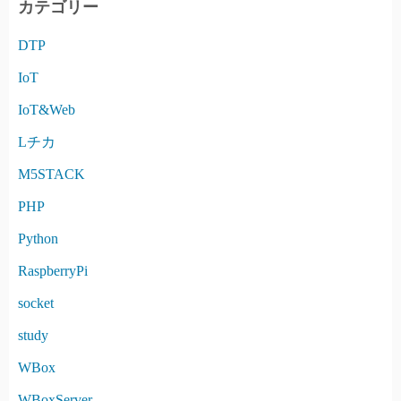
カテゴリー
V
DTP
E
IoT
IoT&Web
Lチカ
M5STACK
PHP
Python
RaspberryPi
socket
study
WBox
WBoxServer