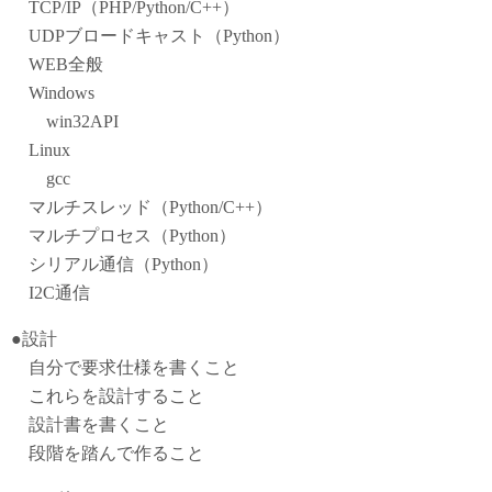
TCP/IP（PHP/Python/C++）
UDPブロードキャスト（Python）
WEB全般
Windows
win32API
Linux
gcc
マルチスレッド（Python/C++）
マルチプロセス（Python）
シリアル通信（Python）
I2C通信
●設計
自分で要求仕様を書くこと
これらを設計すること
設計書を書くこと
段階を踏んで作ること