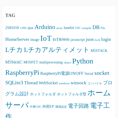
TAG
Arduino
DB
2SB1018
ajax
base64
1380
array
CNC
compile
File
IoT
HomeServer
json
login
IoT&Web
image
javascript
lock
Lチカ
Lチカアルティメット
M5STACK
Python
M5StickC
MOSFET
multiprocessing
object
RaspberryPi
socket
RaspberryPi電源ONOFF
Serial
SQLite3
Thread
winsock
プロ
WebSocket
windows
コンパイル
ホーム
グラム設計
ホットフォルダ
ホットフォルダ型
サーバ
電子工
電子回路
外部I/F
中華CNC
環境設定
作