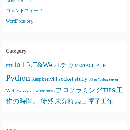
投稿フィード
コメントフィード
WordPress.org
Category
IoT
IoT&Web
Lチカ
PHP
M5STACK
DTP
Python
socket
study
RaspberryPi
WBoxServer
WBox
プログラミングTIPS
工
Web
WebSocket
WORDPRESS
徒然
作の時間。
未分類
電子工作
設定とか