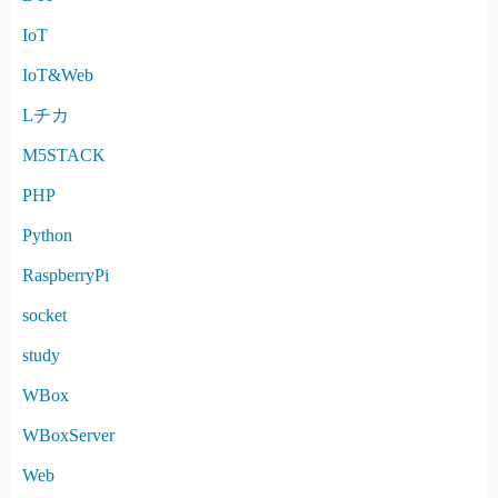
IoT
IoT&Web
Lチカ
M5STACK
PHP
Python
RaspberryPi
socket
study
WBox
WBoxServer
Web