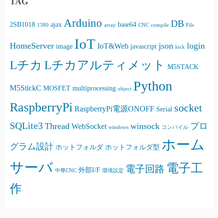
TAG
Arduino
DB
2SB1018
ajax
base64
1380
array
CNC
compile
File
IoT
HomeServer
json
login
IoT&Web
image
javascript
lock
Lチカ
Lチカアルティメット
M5STACK
Python
M5StickC
MOSFET
multiprocessing
object
RaspberryPi
socket
RaspberryPi電源ONOFF
Serial
SQLite3
Thread
winsock
プロ
WebSocket
windows
コンパイル
ホーム
グラム設計
ホットフォルダ
ホットフォルダ型
サーバ
電子工
電子回路
外部I/F
中華CNC
環境設定
作