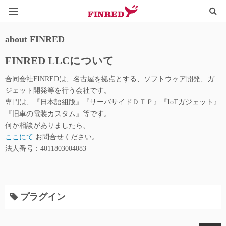
HOME
about FINRED
FINRED LLCについて
TYPOGRAPHY
合同会社FINREDは、名古屋を拠点とする、ソフトウヶア開発、ガ
IoT@WEB
ジェット開発等を行う会社です。
専門は、『日本語組版』『サーバサイドＤＴＰ』『IoTガジェット』
LINE_QR
『旧車の電装カスタム』等です。
何か相談がありましたら、
ここにて
お問合せください。
法人番号：4011803004083
プラグイン