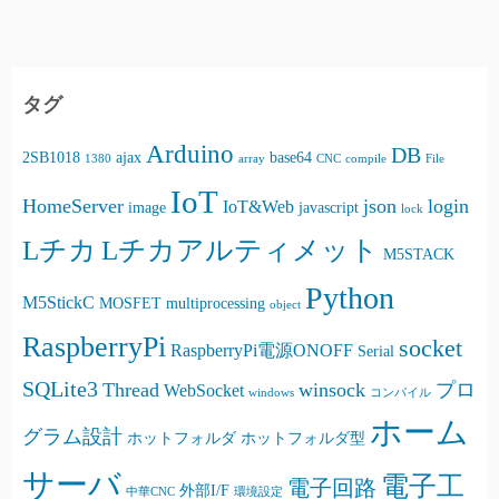
タグ
Arduino
DB
2SB1018
ajax
base64
1380
array
CNC
compile
File
IoT
HomeServer
json
login
IoT&Web
image
javascript
lock
Lチカ
Lチカアルティメット
M5STACK
Python
M5StickC
MOSFET
multiprocessing
object
RaspberryPi
socket
RaspberryPi電源ONOFF
Serial
SQLite3
Thread
winsock
プロ
WebSocket
windows
コンパイル
ホーム
グラム設計
ホットフォルダ
ホットフォルダ型
サーバ
電子工
電子回路
外部I/F
中華CNC
環境設定