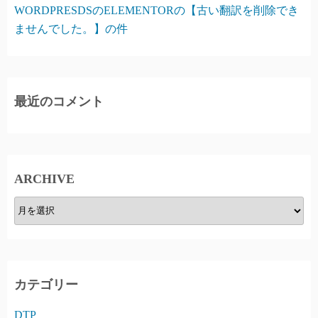
WORDPRESDSのELEMENTORの【古い翻訳を削除でき
ませんでした。】の件
最近のコメント
ARCHIVE
A
R
C
H
I
カテゴリー
V
DTP
E