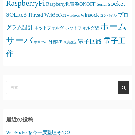
RaspberryPi
socket
RaspberryPi電源ONOFF
Serial
SQLite3
Thread
winsock
プロ
WebSocket
windows
コンパイル
ホーム
グラム設計
ホットフォルダ
ホットフォルダ型
サーバ
電子工
電子回路
外部I/F
中華CNC
環境設定
作
最近の投稿
WebSocketを今一度整理その２