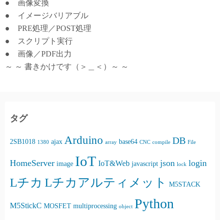
● 画像変換
● イメージバリアブル
● PRE処理／POST処理
● スクリプト実行
● 画像／PDF出力
～ ～ 書きかけです（＞＿＜）～ ～
タグ
Arduino
DB
2SB1018
ajax
base64
1380
array
CNC
compile
File
IoT
HomeServer
json
login
IoT&Web
image
javascript
lock
Lチカ
Lチカアルティメット
M5STACK
Python
M5StickC
MOSFET
multiprocessing
object