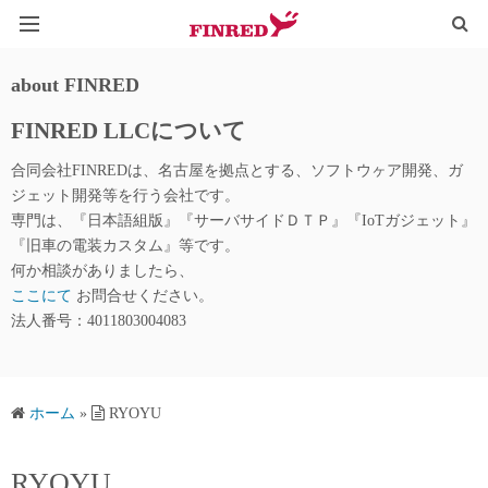
HOME
about FINRED
FINRED LLCについて
TYPOGRAPHY
合同会社FINREDは、名古屋を拠点とする、ソフトウヶア開発、ガ
IoT@WEB
ジェット開発等を行う会社です。
専門は、『日本語組版』『サーバサイドＤＴＰ』『IoTガジェット』
LINE_QR
『旧車の電装カスタム』等です。
何か相談がありましたら、
ここにて
お問合せください。
法人番号：4011803004083
ホーム
»
RYOYU
RYOYU