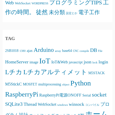
プログラミングTIPS
工
Web
WebSocket
WORDPRESS
徒然
作の時間。
未分類
電子工作
設定とか
TAG
Arduino
DB
2SB1018
ajax
base64
1380
array
CNC
compile
File
IoT
HomeServer
json
login
IoT&Web
image
javascript
lock
Lチカ
Lチカアルティメット
M5STACK
Python
M5StickC
MOSFET
multiprocessing
object
RaspberryPi
socket
RaspberryPi電源ONOFF
Serial
SQLite3
Thread
winsock
プロ
WebSocket
windows
コンパイル
ホーム