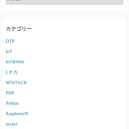
R
C
H
I
カテゴリー
V
DTP
E
IoT
IoT&Web
Lチカ
M5STACK
PHP
Python
RaspberryPi
socket